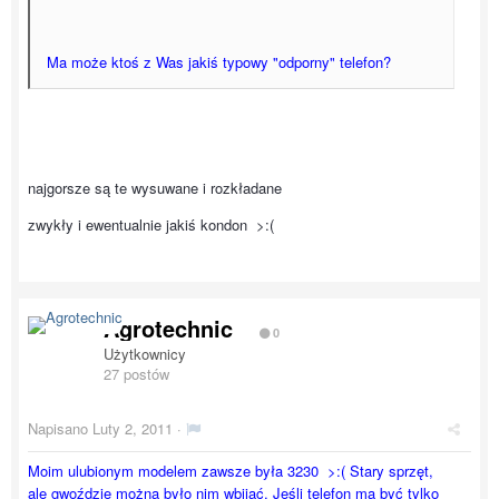
Ma może ktoś z Was jakiś typowy "odporny" telefon?
najgorsze są te wysuwane i rozkładane
zwykły i ewentualnie jakiś kondon >:(
Agrotechnic
0
Użytkownicy
27 postów
Napisano
Luty 2, 2011
·
Moim ulubionym modelem zawsze była 3230 >:( Stary sprzęt,
ale gwoździe można było nim wbijać. Jeśli telefon ma być tylko