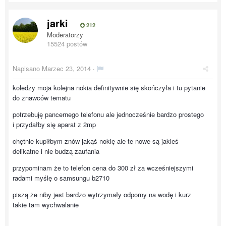
jarki
212
Moderatorzy
15524 postów
Napisano
Marzec 23, 2014
·
koledzy moja kolejna nokia definitywnie się skończyła i tu pytanie
do znawców tematu
potrzebuję pancernego telefonu ale jednocześnie bardzo prostego
i przydałby się aparat z 2mp
chętnie kupiłbym znów jakąś nokię ale te nowe są jakieś
delikatne i nie budzą zaufania
przypominam że to telefon cena do 300 zł za wcześniejszymi
radami myślę o samsungu b2710
piszą że niby jest bardzo wytrzymały odporny na wodę i kurz
takie tam wychwalanie