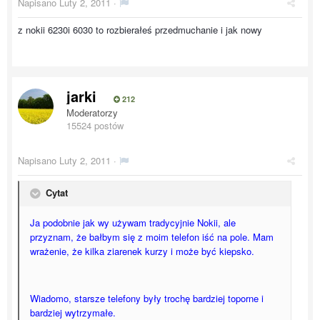
Napisano
Luty 2, 2011
·
z nokii 6230i 6030 to rozbierałeś przedmuchanie i jak nowy
jarki
212
Moderatorzy
15524 postów
Napisano
Luty 2, 2011
·
Cytat
Ja podobnie jak wy używam tradycyjnie Nokii, ale
przyznam, że bałbym się z moim telefon iść na pole. Mam
wrażenie, że kilka ziarenek kurzy i może być kiepsko.
Wiadomo, starsze telefony były trochę bardziej toporne i
bardziej wytrzymałe.