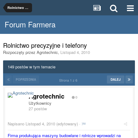
Rolnictwo precyzyjne
Forum Farmera
Rolnictwo precyzyjne i telefony
Rozpoczęty przez
Agrotechnic
,
Listopad 4, 2010
149 postów w tym temacie
POPRZEDNIA
DALEJ
Strona 1 z 6
Agrotechnic
0
Użytkownicy
27 postów
Napisano
Listopad 4, 2010
(edytowany) ·
Firma produkująca maszyny budowlane i rolnicze wprowadzi na