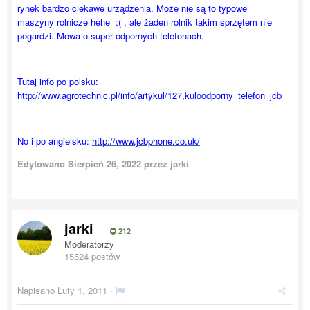
rynek bardzo ciekawe urządzenia. Może nie są to typowe
maszyny rolnicze hehe :( , ale żaden rolnik takim sprzętem nie
pogardzi. Mowa o super odpornych telefonach.
Tutaj info po polsku:
http://www.agrotechnic.pl/info/artykul/127,kuloodporny_telefon_jcb
No i po angielsku:
http://www.jcbphone.co.uk/
Edytowano
Sierpień 26, 2022
przez jarki
jarki
212
Moderatorzy
15524 postów
Napisano
Luty 1, 2011
·