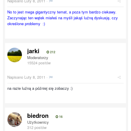
Napisano
Luty 8, 2011
·
No to jest mega gigantyczny temat, a poza tym bardzo ciekawy.
Zaczynając ten wątek miałeś na myśli jakąś luźną dyskusję, czy
określone problemy :)
jarki
212
Moderatorzy
15524 postów
Napisano
Luty 8, 2011
·
na razie luźną a później się zobaczy :)
biedron
16
Użytkownicy
312 postów