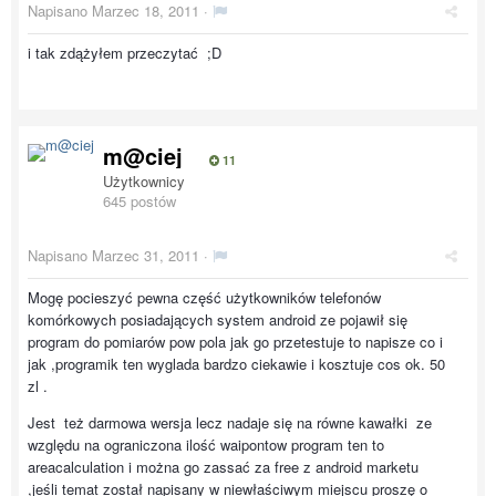
Napisano
Marzec 18, 2011
·
i tak zdążyłem przeczytać ;D
m@ciej
11
Użytkownicy
645 postów
Napisano
Marzec 31, 2011
·
Mogę pocieszyć pewna część użytkowników telefonów
komórkowych posiadających system android ze pojawił się
program do pomiarów pow pola jak go przetestuje to napisze co i
jak ,programik ten wyglada bardzo ciekawie i kosztuje cos ok. 50
zl .
Jest też darmowa wersja lecz nadaje się na równe kawałki ze
względu na ograniczona ilość waipontow program ten to
areacalculation i można go zassać za free z android marketu
,jeśli temat został napisany w niewłaściwym miejscu proszę o