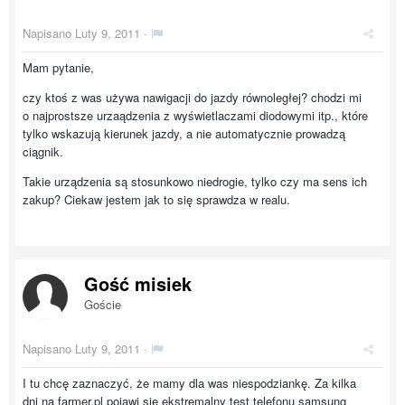
Napisano
Luty 9, 2011
·
Mam pytanie,
czy ktoś z was używa nawigacji do jazdy równoległej? chodzi mi
o najprostsze urzaądzenia z wyświetlaczami diodowymi itp., które
tylko wskazują kierunek jazdy, a nie automatycznie prowadzą
ciągnik.
Takie urządzenia są stosunkowo niedrogie, tylko czy ma sens ich
zakup? Ciekaw jestem jak to się sprawdza w realu.
Gość misiek
Goście
Napisano
Luty 9, 2011
·
I tu chcę zaznaczyć, że mamy dla was niespodziankę. Za kilka
dni na farmer.pl pojawi się ekstremalny test telefonu samsung