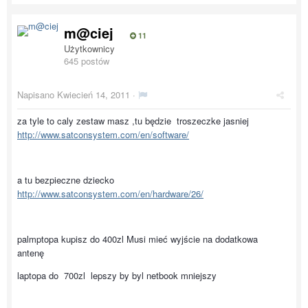
m@ciej
11
Użytkownicy
645 postów
Napisano
Kwiecień 14, 2011
·
za tyle to caly zestaw masz ,tu będzie troszeczke jasniej
http://www.satconsystem.com/en/software/
a tu bezpieczne dziecko
http://www.satconsystem.com/en/hardware/26/
palmptopa kupisz do 400zl Musi mieć wyjście na dodatkowa
antenę
laptopa do 700zl lepszy by byl netbook mniejszy