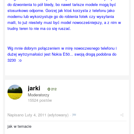
do dzwonienia to pół biedy, bo nawet tańsze modele mogą być
stosunkowo odporne. Gorzej jak ktoś korzysta z telefonu jako
modemu lub wykorzystuje go do robienia fotek czy wysyłania
maili, to już niestety musi być model nowocześniejszy, a z nim w
trudny teren to nie ma co się ruszać.
Wg mnie dobrym połączeniem w mirę nowoczesnego telefonu i
dużej wytrzymałości jest Nokia E50... swoją drogą podobna do
3230 :o
jarki
212
Moderatorzy
15524 postów
Napisano
Luty 4, 2011
(edytowany) ·
jak w temacie