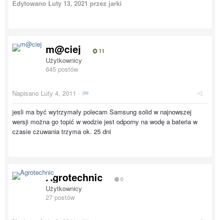
Edytowano
Luty 13, 2021
przez jarki
m@ciej
11
Użytkownicy
645 postów
Napisano
Luty 4, 2011
·
jesli ma być wytrzymały polecam Samsung solid w najnowszej
wersji można go topić w wodzie jest odporny na wodę a bateria w
czasie czuwania trzyma ok. 25 dni
Agrotechnic
0
Użytkownicy
27 postów