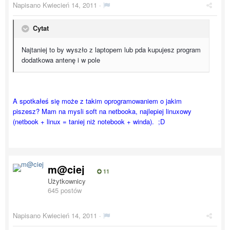
Napisano
Kwiecień 14, 2011
·
Cytat
Najtaniej to by wyszło z laptopem lub pda kupujesz program
dodatkowa antenę i w pole
A spotkałeś się może z takim oprogramowaniem o jakim
piszesz? Mam na mysli soft na netbooka, najlepiej linuxowy
(netbook + linux = taniej niż notebook + winda). ;D
m@ciej
11
Użytkownicy
645 postów
Napisano
Kwiecień 14, 2011
·