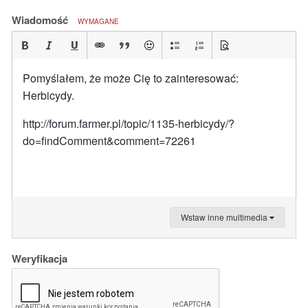
Wiadomość
WYMAGANE
Pomyślałem, że może Cię to zainteresować:
Herbicydy.
http://forum.farmer.pl/topic/1135-herbicydy/?
do=findComment&comment=72261
Wstaw inne multimedia
Weryfikacja