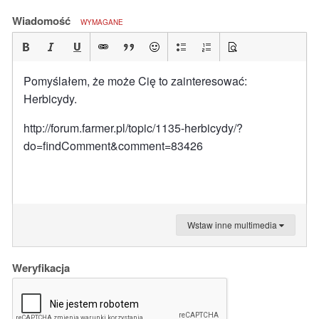
Wiadomość
WYMAGANE
Pomyślałem, że może Cię to zainteresować:
Herbicydy.
http://forum.farmer.pl/topic/1135-herbicydy/?
do=findComment&comment=83426
Wstaw inne multimedia
Weryfikacja