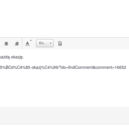
Rozmiar
każdą okazję.
-ka%C5%BCd%C4%85-okazj%C4%99/?do=findComment&comment=16652