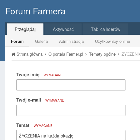
Forum Farmera
Przeglądaj
Aktywność
Tablica liderów
Forum
Galeria
Administracja
Użytkownicy online
Strona główna
O portalu Farmer.pl
Tematy ogólne
ŻYCZENIA
Twoje imię
WYMAGANE
Twój e-mail
WYMAGANE
Temat
WYMAGANE