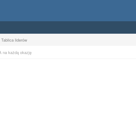
Tablica liderów
 na każdą okazję