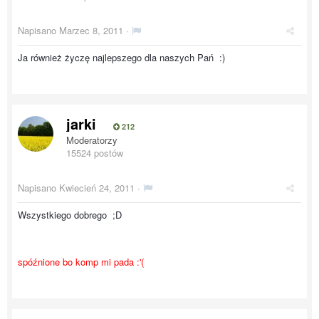
Napisano
Marzec 8, 2011
·
Ja również życzę najlepszego dla naszych Pań :)
jarki
212
Moderatorzy
15524 postów
Napisano
Kwiecień 24, 2011
·
Wszystkiego dobrego ;D
spóźnione bo komp mi pada :'(