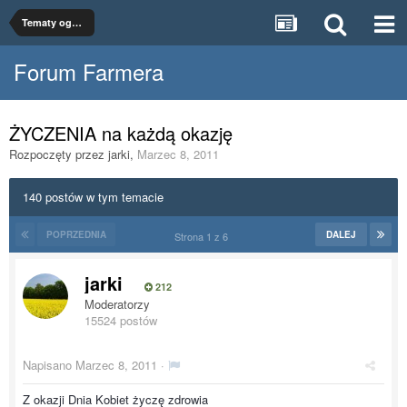
Tematy ogólne
Forum Farmera
ŻYCZENIA na każdą okazję
Rozpoczęty przez
jarki
,
Marzec 8, 2011
140 postów w tym temacie
POPRZEDNIA
DALEJ
Strona 1 z 6
jarki
212
Moderatorzy
15524 postów
Napisano
Marzec 8, 2011
·
Z okazji Dnia Kobiet życzę zdrowia