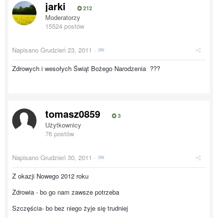
jarki
212
Moderatorzy
15524 postów
Napisano
Grudzień 23, 2011
·
Zdrowych i wesołych Świąt Bożego Narodzenia ???
tomasz0859
3
Użytkownicy
76 postów
Napisano
Grudzień 30, 2011
·
Z okazji Nowego 2012 roku
Zdrowia - bo go nam zawsze potrzeba
Szczęścia- bo bez niego żyje się trudniej