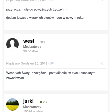
przyłączam się do powyższych życzeń :)
dodam jeszcze wysokich plonów i cen w nowym roku
west
0
Moderatorzy
96 postów
Napisano
Grudzień 25, 2013
·
Wesołych Świąt, szczęścia i pomyślności w życiu osobistym i
zawodowym
jarki
212
Moderatorzy
15524 postów