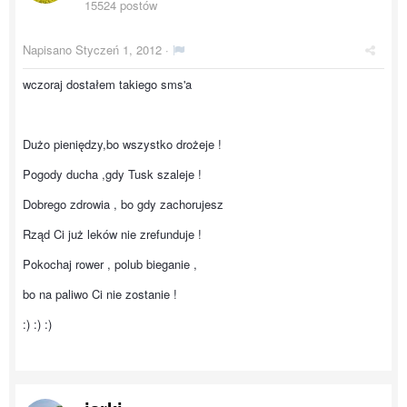
15524 postów
Napisano
Styczeń 1, 2012
·
wczoraj dostałem takiego sms'a
Dużo pieniędzy,bo wszystko drożeje !
Pogody ducha ,gdy Tusk szaleje !
Dobrego zdrowia , bo gdy zachorujesz
Rząd Ci już leków nie zrefunduje !
Pokochaj rower , polub bieganie ,
bo na paliwo Ci nie zostanie !
:) :) :)