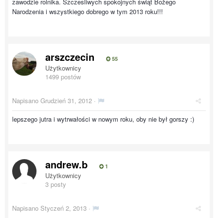
zawodzie rolnika. Szczesliwych spokojnych świąt Bożego
Narodzenia i wszystkiego dobrego w tym 2013 roku!!!
arszczecin
55
Użytkownicy
1499 postów
Napisano
Grudzień 31, 2012
·
lepszego jutra i wytrwałości w nowym roku, oby nie był gorszy :)
andrew.b
1
Użytkownicy
3 posty
Napisano
Styczeń 2, 2013
·