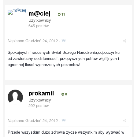
m@ciej
11
Użytkownicy
645 postów
Napisano
Grudzień 24, 2012
·
Spokojnych i radosnych Swiat Bozego Narodzenia,odpoczynku
od zawieruchy codziennosci, przepysznych potraw wigilijnych i
ogromnej ilosci wymarzonych prezentow!
prokamil
8
Użytkownicy
292 postów
Napisano
Grudzień 24, 2012
·
Przede wszystkim duzo zdrowia zycze wszystkim aby wytrwać w