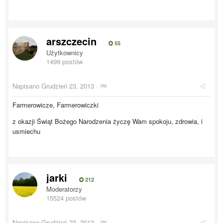
arszczecin
55
Użytkownicy
1499 postów
Napisano
Grudzień 23, 2013
·
Farmerowicze, Farmerowiczki
z okazji Świąt Bożego Narodzenia życzę Wam spokoju, zdrowia, i
usmiechu
jarki
212
Moderatorzy
15524 postów
Napisano
Grudzień 23, 2013
·