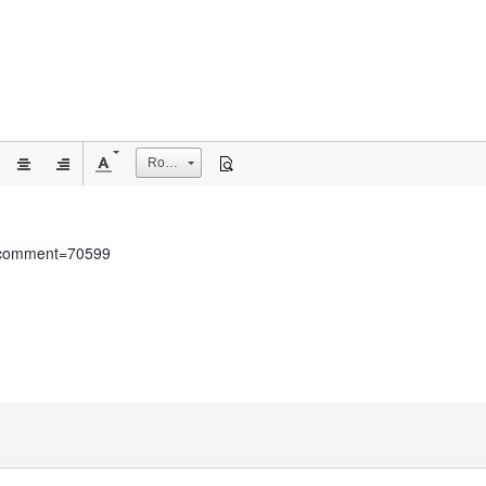
Rozmiar
t&comment=70599