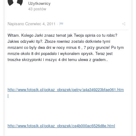
Użytkownicy
43 postów
Napisano
Czerwiec 4, 2011
·
Witam. Kolego Jarki znasz temat jak Twoja opinia co tu robic?
Jakies odzywki itp?. Zboze rowniez zostalo dotkniete tymi
mrozami co byly dwa dni w nocy minus 6 , 7 przy gruncie! Po tym
mrozie okolo 8 dni popadalo i wykonalem oprysk. Teraz jest
troszke skrzypionki i mszyc 4 dni temu ulewa z gradem..
http://www.fotosik.pl/pokaz_obrazek/pelny/a4a349223bfae061.htm
l
http://www.fotosik.pl/pokaz_obrazek/ce4b000ac6526d8e.html