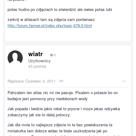
potas trudno po zdjęciach to stwierdzić ale owies potas lubi
zerknij w atlasach tam są zdjęcia sam porównasz
http://forum.farmer.pl/index.php/topic,678.0.html
wiatr
0
Użytkownicy
43 postów
Napisano
Czerwiec 4, 2011
·
Patrzalem ten atlas nic mi nie pasuje. Pisalem o potasie bo on
bodajze jest pomocny przy niedoborach wody
Jak popada i bedzie jakis robal to prysne i moze jakas odzywka
zobaczymy jak sie to dalej potoczy.
Jak dla mnie to najlepsze zdjecie to te bez powiekszenia ta
miniaturka tam dobrze widac te biale uszkodzenia jak po