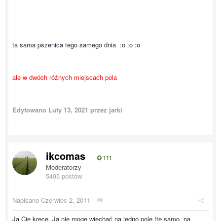
ta sama pszenica tego samego dnia :o :o :o
ale w dwóch różnych miejscach pola
Edytowano
Luty 13, 2021
przez jarki
ikcomas
111
Moderatorzy
5495 postów
Napisano
Czerwiec 2, 2011
·
Ja Cię kręcę. Ja nie mogę wjechać na jedno pole (te samo, na