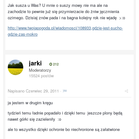
Jak susza u Was? U mnie o suszy mowy nie ma ale na
zachodzie to pewnie już się przymierzacie do żniw jęczmienia
ozimego. Dzisiaj znów pada i na bagna kolejny rok nie wjadę >:o
http://www.twojapogoda.pl/wiadomosci/108933,gdzie-jest-sucho-
gdzie-zas-mokro
jarki
212
Moderatorzy
15524 postów
Napisano
Czerwiec 29, 2011
·
ja jestem w drugim kręgu
tydzień temu ładnie popadało i dzięki temu jeszcze plony będą
nawet górki się zazieleniły :o
ale to wszystko dzięki ochronie bo niechronione są załatwione