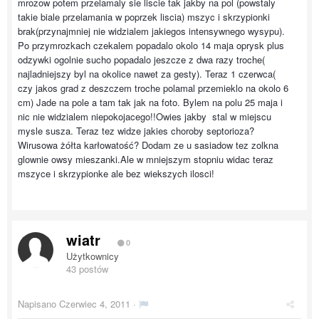
mrozow potem przelamaly sie liscie tak jakby na pol (powstaly
takie biale przelamania w poprzek liscia) mszyc i skrzypionki
brak(przynajmniej nie widzialem jakiegos intensywnego wysypu).
Po przymrozkach czekalem popadalo okolo 14 maja oprysk plus
odzywki ogolnie sucho popadalo jeszcze z dwa razy troche(
najladniejszy byl na okolice nawet za gesty). Teraz 1 czerwca(
czy jakos grad z deszczem troche polamal przemieklo na okolo 6
cm) Jade na pole a tam tak jak na foto. Bylem na polu 25 maja i
nic nie widzialem niepokojacego!!Owies jakby stal w miejscu
mysle susza. Teraz tez widze jakies choroby septorioza?
Wirusowa żółta karłowatość? Dodam ze u sasiadow tez zolkna
glownie owsy mieszanki.Ale w mniejszym stopniu widac teraz
mszyce i skrzypionke ale bez wiekszych ilosci!
wiatr
0
Użytkownicy
43 postów
Napisano
Czerwiec 4, 2011
·