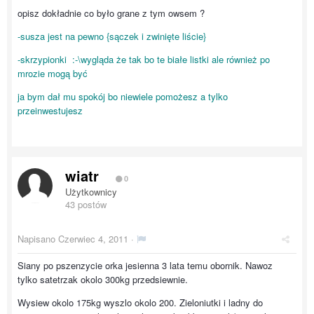
opisz dokładnie co było grane z tym owsem ?
-susza jest na pewno {sączek i zwinięte liście}
-skrzypionki :-\wygląda że tak bo te białe listki ale również po
mrozie mogą być
ja bym dał mu spokój bo niewiele pomożesz a tylko
przeinwestujesz
wiatr
0
Użytkownicy
43 postów
Napisano
Czerwiec 4, 2011
·
Siany po pszenzycie orka jesienna 3 lata temu obornik. Nawoz
tylko satetrzak okolo 300kg przedsiewnie.
Wysiew okolo 175kg wyszlo okolo 200. Zieloniutki i ladny do