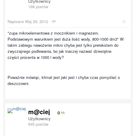
Użytkownicy
168 postów
Napisano
Maj 29, 2012
·
"zupa mikroelementowa z mocznikiem i magnezem.
Podstawowym warunkiem jest duża ilość wody, 800-1000 dm3" W
takim zabiegu nawożenie mikro chyba jest tylko pretekstem do
zwyczajnego podlewania, bo jak inaczej nazwać dziesiętne
części procenta w 1000 l wody?
Poważnie mówiąc, klimat jest jaki jest i chyba czas pomyśleć o
deszczowni.
m@ciej
11
Użytkownicy
645 postów