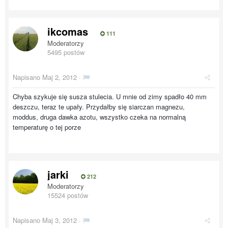
ikcomas
111
Moderatorzy
5495 postów
Napisano
Maj 2, 2012
·
Chyba szykuje się susza stulecia. U mnie od zimy spadło 40 mm
deszczu, teraz te upały. Przydałby się siarczan magnezu,
moddus, druga dawka azotu, wszystko czeka na normalną
temperaturę o tej porze
jarki
212
Moderatorzy
15524 postów
Napisano
Maj 3, 2012
·