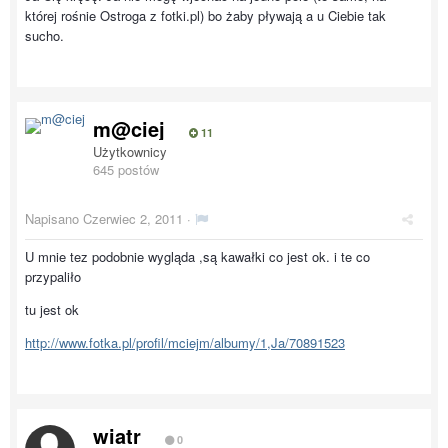
której rośnie Ostroga z fotki.pl) bo żaby pływają a u Ciebie tak
sucho.
m@ciej
11
Użytkownicy
645 postów
Napisano
Czerwiec 2, 2011
·
U mnie tez podobnie wygląda ,są kawałki co jest ok. i te co
przypaliło
tu jest ok
http://www.fotka.pl/profil/mciejm/albumy/1,Ja/70891523
wiatr
0