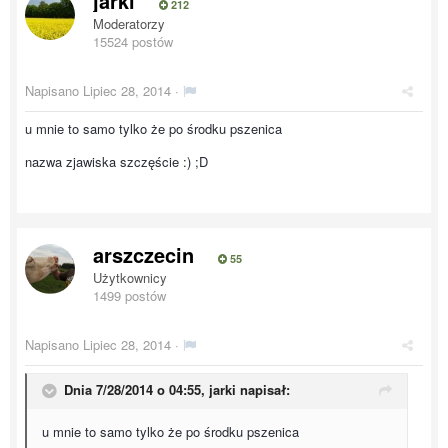
jarki
212
Moderatorzy
15524 postów
Napisano
Lipiec 28, 2014
·
u mnie to samo tylko że po środku pszenica
nazwa zjawiska szczęście :) ;D
arszczecin
55
Użytkownicy
1499 postów
Napisano
Lipiec 28, 2014
·
Dnia 7/28/2014 o 04:55, jarki napisał:
u mnie to samo tylko że po środku pszenica