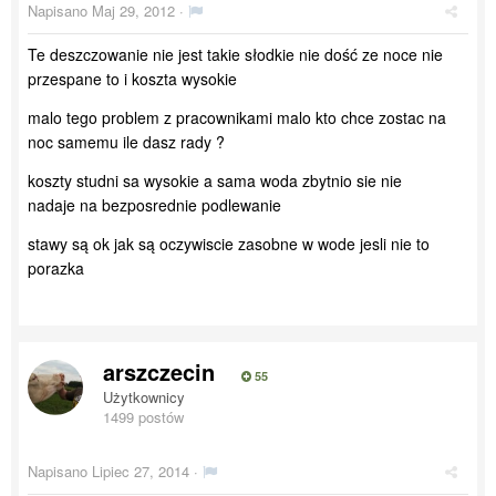
Napisano
Maj 29, 2012
·
Te deszczowanie nie jest takie słodkie nie dość ze noce nie
przespane to i koszta wysokie
malo tego problem z pracownikami malo kto chce zostac na
noc samemu ile dasz rady ?
koszty studni sa wysokie a sama woda zbytnio sie nie
nadaje na bezposrednie podlewanie
stawy są ok jak są oczywiscie zasobne w wode jesli nie to
porazka
arszczecin
55
Użytkownicy
1499 postów
Napisano
Lipiec 27, 2014
·