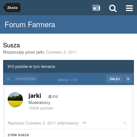
Zboża
Forum Farmera
Susza
Rozpoczęty przez
jarki
,
Czerwiec 2, 2011
910 postów w tym temacie
POPRZEDNIA
DALEJ
Strona 1 z 37
jarki
212
Moderatorzy
15524 postów
Napisano
Czerwiec 2, 2011
(edytowany) ·
znów susza