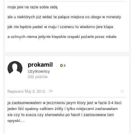
moje jare na razie sobie radą
ale u niektórych już widać te palące miejsca co ubogo w minerały
jak nie będzie padać w maju i czerwcu to wiadomo jare klapa
a ozimych niema jedynie kiepskie rzepaki pożarte przez robale
prokamil
8
Użytkownicy
292 postów
Napisano
Maj 3, 2012
·
ja zaobserwowałem w jeczmieniu jarym ktory jest w fazie 3-4 lisci
jeden liść spalony całkiem żółty i tylko miejscami zastanawiam
sie czy to susza czy stanowisko po fasoli i zastosowane tam
opryski....