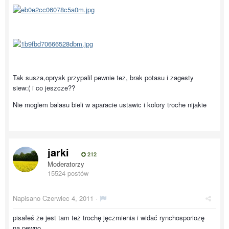
Tak susza,oprysk przypalil pewnie tez, brak potasu i zagesty
siew:( i co jeszcze??
Nie moglem balasu bieli w aparacie ustawic i kolory troche nijakie
jarki
212
Moderatorzy
15524 postów
Napisano
Czerwiec 4, 2011
·
pisałeś że jest tam też trochę jęczmienia i widać rynchosporiozę
na pewno .