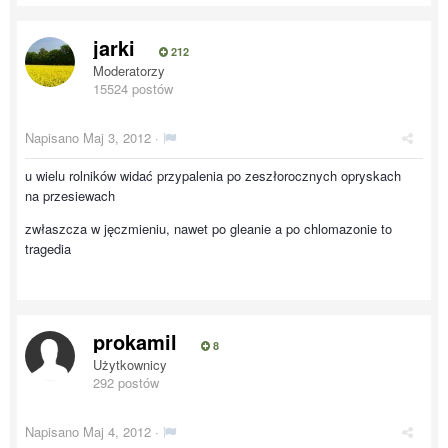
jarki
212
Moderatorzy
15524 postów
Napisano
Maj 3, 2012
·
u wielu rolników widać przypalenia po zeszłorocznych opryskach
na przesiewach
zwłaszcza w jęczmieniu, nawet po gleanie a po chlomazonie to
tragedia
prokamil
8
Użytkownicy
292 postów
Napisano
Maj 4, 2012
·