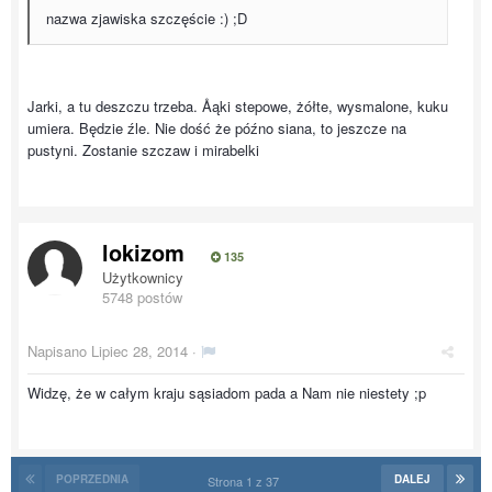
nazwa zjawiska szczęście :) ;D
Jarki, a tu deszczu trzeba. Åąki stepowe, żółte, wysmalone, kuku
umiera. Będzie źle. Nie dość że późno siana, to jeszcze na
pustyni. Zostanie szczaw i mirabelki
lokizom
135
Użytkownicy
5748 postów
Napisano
Lipiec 28, 2014
·
Widzę, że w całym kraju sąsiadom pada a Nam nie niestety ;p
POPRZEDNIA
DALEJ
Strona 1 z 37