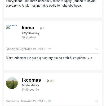
skrzypionce. Ten mroz uszkodzil, teraz te upaly:( susza to chyba
przyczyny. A jak i rosliny takie padle to i choroby beda.
kama
0
Użytkownicy
67 postów
Napisano
Czerwiec 21, 2011
·
Moim zdaniem już nic się niestety nie da zrobić, za późno >:o
ikcomas
111
Moderatorzy
5495 postów
Napisano
Czerwiec 29, 2011
·