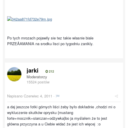
Po tych mrozach pojawily sie tez takie wlasnie biale
PRZEÅAMANIA na srodku lisci po tygodniu zanikly.
jarki
212
Moderatorzy
15524 postów
Napisano
Czerwiec 4, 2011
·
a daj jeszcze fotki górnych liści żeby było dokładnie ,chodzi mi o
wykluczenie skutków oprysku {mustang
forte+mocznik+siarczan+odżywka}bo ja myślałem że to jest
główna przyczyna a u Ciebie widać że jest ich więcej :o