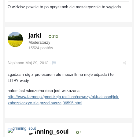
O widzisz pewnie to po opryskach ale masakrycznie to wyglada.
jarki
212
Moderatorzy
15524 postów
Napisano
Maj 29, 2012
·
zgadzam się z profesorem ale mocznik na moje odpada i te
LITRY wody
natomiast wieczorna rosa jest wskazana
http://www.farmer.pl/produkcja-roslinna/nawozy/aktualnosci/jak-
zabezpieczyc-sie-przed-susza,36595.html
grinning_soul
4