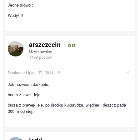
Jedne słowo :
Wody!!!!
arszczecin
55
Użytkownicy
1499 postów
Napisano
Lipiec 27, 2014
·
Jak nazwać zdarzenie.
burza z lewej- leje
burza z prawej- leje. po środku kukurydza, więdnie , deszcz pada
300 m od niej.