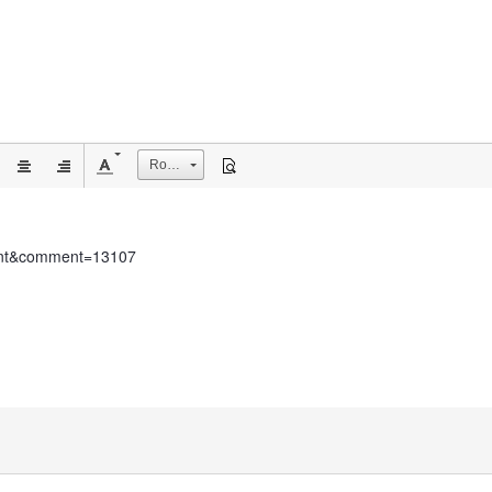
Rozmiar
ment&comment=13107