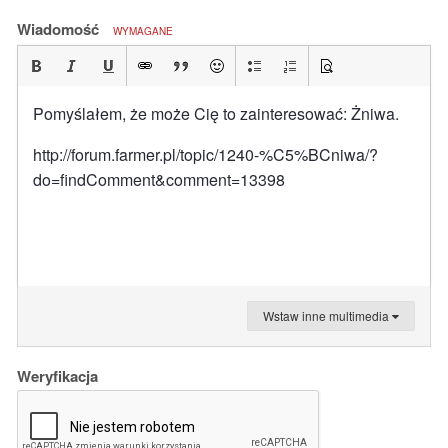
Wiadomość
WYMAGANE
Pomyślałem, że może Cię to zainteresować: Żniwa.
http://forum.farmer.pl/topic/1240-%C5%BCniwa/?
do=findComment&comment=13398
Wstaw inne multimedia
Weryfikacja