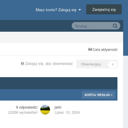
Zarejestruj się
Masz konto? Zaloguj się
Cała aktywność
Zaloguj się, aby obserwować
Obserwujący
0
SORTUJ WEDŁUG
9
odpowiedzi
jarki
22266
wyświetleń
Lipiec 10, 2024