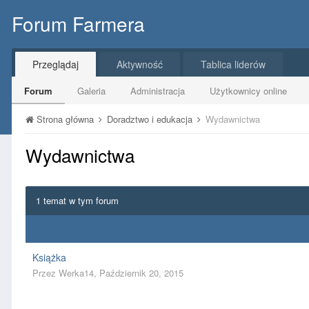
Forum Farmera
Przeglądaj
Aktywność
Tablica liderów
Forum
Galeria
Administracja
Użytkownicy online
Strona główna
Doradztwo i edukacja
Wydawnictwa
Wydawnictwa
1 temat w tym forum
Książka
Przez
Werka14
,
Październik 20, 2015