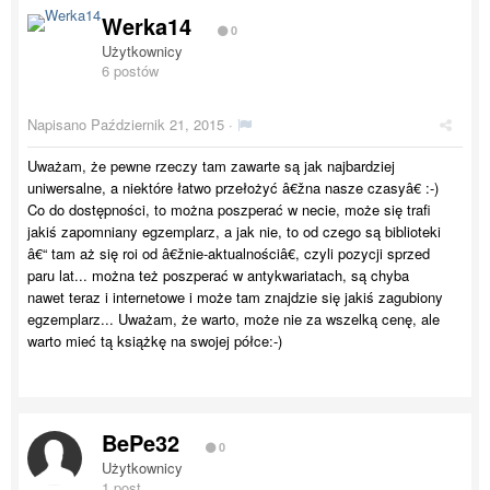
Werka14
0
Użytkownicy
6 postów
Napisano
Październik 21, 2015
·
Uważam, że pewne rzeczy tam zawarte są jak najbardziej
uniwersalne, a niektóre łatwo przełożyć â€žna nasze czasyâ€ :-)
Co do dostępności, to można poszperać w necie, może się trafi
jakiś zapomniany egzemplarz, a jak nie, to od czego są biblioteki
â€“ tam aż się roi od â€žnie-aktualnościâ€, czyli pozycji sprzed
paru lat... można też poszperać w antykwariatach, są chyba
nawet teraz i internetowe i może tam znajdzie się jakiś zagubiony
egzemplarz... Uważam, że warto, może nie za wszelką cenę, ale
warto mieć tą książkę na swojej półce:-)
BePe32
0
Użytkownicy
1 post