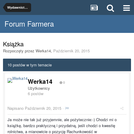
Wydawnictwa
Forum Farmera
Książka
Rozpoczęty przez
Werka14
,
Październik 20, 2015
10 postów w tym temacie
Werka14
0
Użytkownicy
6 postów
Napisano
Październik 20, 2015
·
Ja może nie tak już przyjemnie, ale pożytecznie:-) Chodzi mi o
książkę, bardzo praktyczną i przydatną, jeśli chodzi o kwestię
rolnictwa, a mianowicie o pozycję Rachunkowość w