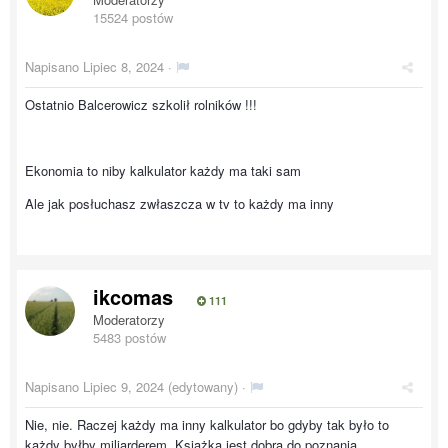
15524 postów
Napisano
Lipiec 8, 2024
·
Ostatnio Balcerowicz szkolił rolników !!!
Ekonomia to niby kalkulator każdy ma taki sam
Ale jak posłuchasz zwłaszcza w tv to każdy ma inny
ikcomas
111
Moderatorzy
5483 postów
Napisano
Lipiec 9, 2024
(edytowany) ·
Nie, nie. Raczej każdy ma inny kalkulator bo gdyby tak było to
każdy byłby miliarderem. Książka jest dobra do poznania