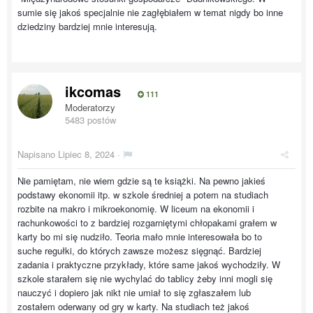
sumie się jakoś specjalnie nie zagłębiałem w temat nigdy bo inne
dziedziny bardziej mnie interesują.
ikcomas
111
Moderatorzy
5483 postów
Napisano
Lipiec 8, 2024
·
Nie pamiętam, nie wiem gdzie są te książki. Na pewno jakieś
podstawy ekonomii itp. w szkole średniej a potem na studiach
rozbite na makro i mikroekonomię. W liceum na ekonomii i
rachunkowości to z bardziej rozgarniętymi chłopakami grałem w
karty bo mi się nudziło. Teoria mało mnie interesowała bo to
suche regułki, do których zawsze możesz sięgnąć. Bardziej
zadania i praktyczne przykłady, które same jakoś wychodziły. W
szkole starałem się nie wychylać do tablicy żeby inni mogli się
nauczyć i dopiero jak nikt nie umiał to się zgłaszałem lub
zostałem oderwany od gry w karty. Na studiach też jakoś