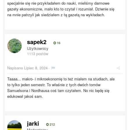
specjalnie się nie przykładałem do nauki, mieliśmy darmowe
gazety ekonomiczne, mało kto to czytał i rozumiał. Dziwnie się
na mnie patrzyli jak siedziałem z tą gazetą na wykładach.
sapek2
16
Użytkownicy
1113 postów
Napisano
Lipiec 8, 2024
·
Taaaa... makro- i mikroekonomię to też miałem na studiach, ale
to tylko jeden semestr. To właśnie z tych dwóch tomów
Samuelsona i Nordhausa coś tam czytałem. No nic będę się
edukował jakoś sam.
jarki
212
Moderatorzy