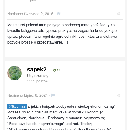
Napisano
Czerwiec 2, 2016
·
Może ktoś polecić inne pozycje o podobnej tematyce? Nie tylko
kwestie księgowe ,ale typowo praktyczne zagadnienia dotyczące
upraw, płodozmianu, ogólnie agrotechniki. Jeśli ktoś zna ciekawe
pozycje proszę o przedstawienie. ::)
sapek2
16
Użytkownicy
1113 postów
Napisano
Lipiec 8, 2024
·
z jakich książek zdobywałeś wiedzę ekonomiczną?
@ikcomas
Możesz polecić coś? Ja mam kilka w domu -"Ekonomię"
Samuelson, Nordhaus; "Podstawy ekonomii" Nojszewska;
"Podstawy handlu zagranicznego" pod red. Treder;
"Międzynarodowe stosunki gospodarcze" Budnikowskiego. W