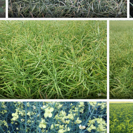
0
0
0