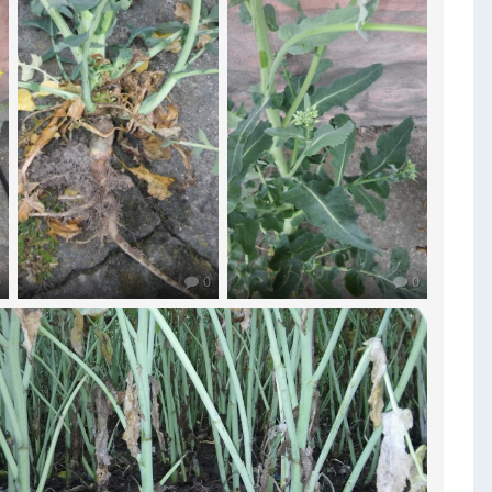
0
0
0