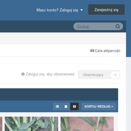
Zarejestruj się
Masz konto? Zaloguj się
Cała aktywność
Zaloguj się, aby obserwować
Obserwujący
0
SORTUJ WEDŁUG