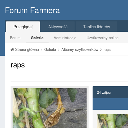
Forum Farmera
Przeglądaj
Aktywność
Tablica liderów
Forum
Galeria
Administracja
Użytkownicy online
Strona główna
Galeria
Albumy użytkowników
raps
raps
24 zdjęć