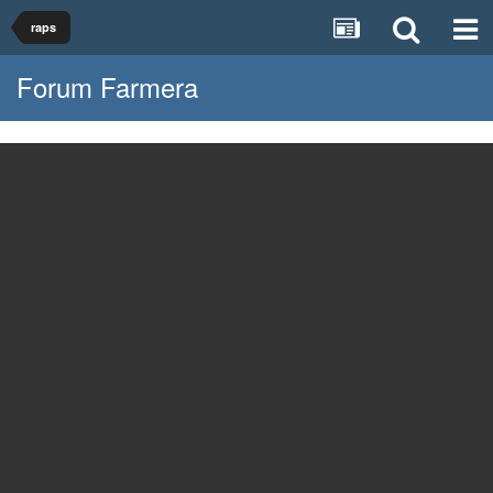
raps
Forum Farmera