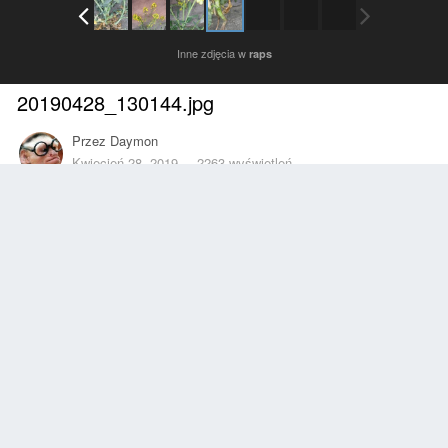
Inne zdjęcia w
raps
20190428_130144.jpg
Przez
Daymon
Kwiecień 28, 2019
2263 wyświetleń
Znajdź inne zdjęcia dodane przez tego użytkownika
Zgłoś
Obserwujący
0
Z ALBUMU
raps