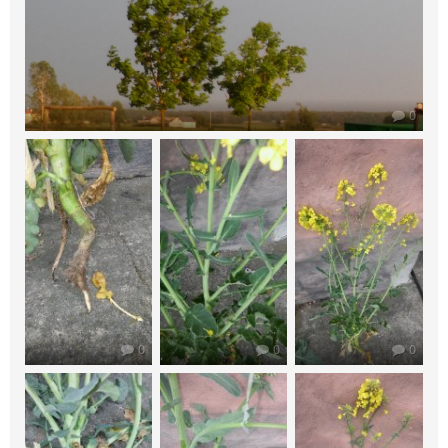
0
0
0
0