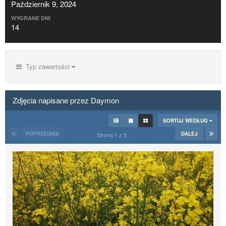
Październik 9, 2024
WYGRANE DNI
14
Typ zawartości
Zdjęcia napisane przez Daymon
SORTUJ WEDŁUG
POPRZEDNIA
DALEJ
Strona 1 z 5