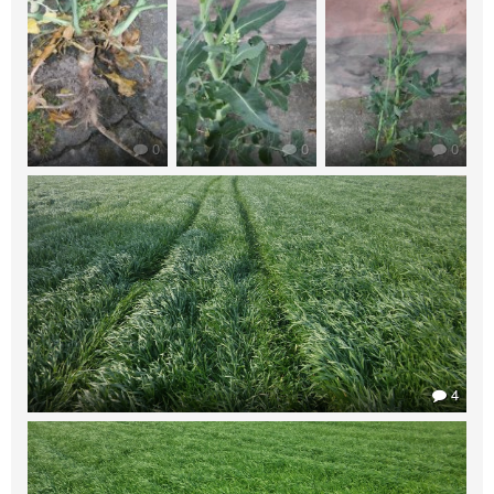
0
0
0
4