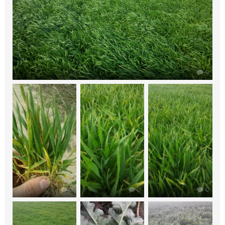
0
0
0
0