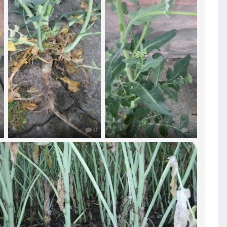
0
0
0