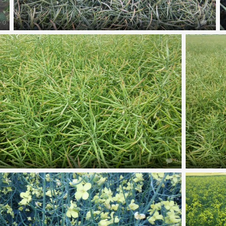
0
0
0