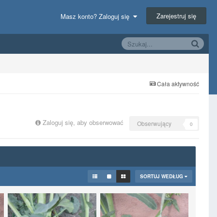
Zarejestruj się
Masz konto? Zaloguj się
Cała aktywność
Zaloguj się, aby obserwować
Obserwujący
0
SORTUJ WEDŁUG