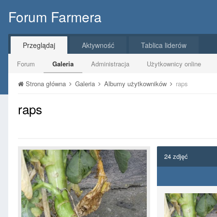
Forum Farmera
Przeglądaj
Aktywność
Tablica liderów
Forum
Galeria
Administracja
Użytkownicy online
Strona główna
Galeria
Albumy użytkowników
raps
raps
24 zdjęć