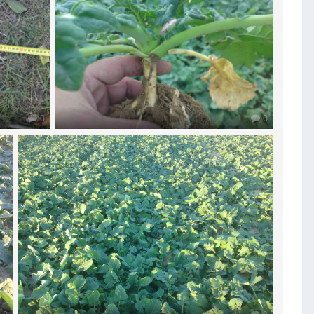
0
0
0
0