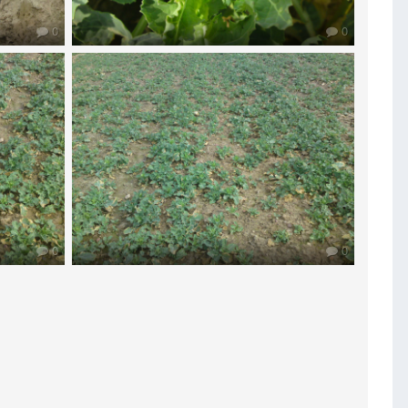
0
0
0
0