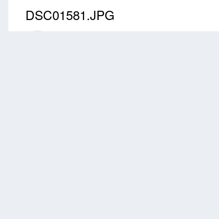
DSC01581.JPG
Przez
ikcomas
Kwiecień 11, 2018
2661 wyświetleń
Znajdź inne zdję
Zgłoś
0 komentarzy
Brak komentarzy do wyświetlenia.