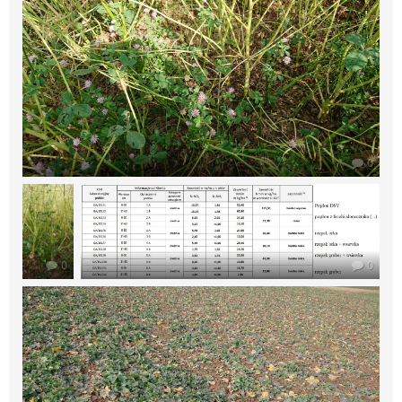
0
0
0