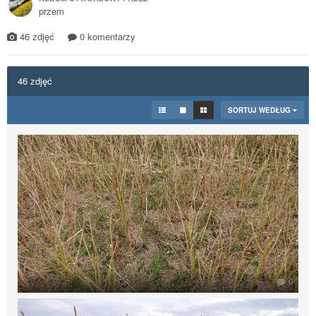
przem
46 zdjęć
0 komentarzy
46 zdjęć
SORTUJ WEDŁUG
0