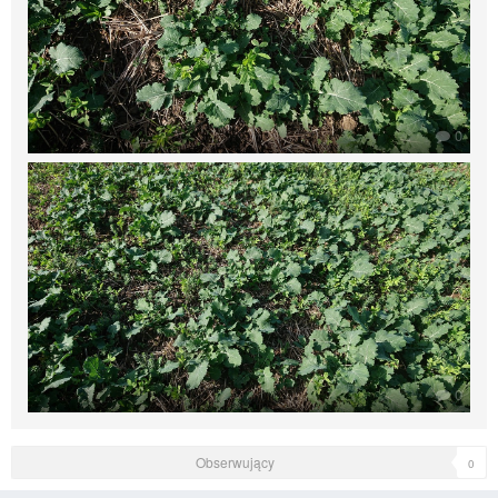
0
0
Obserwujący
0