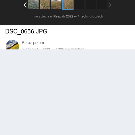
Inne zdjęcia w
Rzepak 2022 w 4 technologiach
DSC_0656.JPG
Przez
przem
Sierpień 5, 2023
1306 wyświetleń
Znajdź inne zdjęcia dodane przez tego użytkownika
Zgłoś
Obserwujący
0
Z ALBUMU
Rzepak 2022 w 4 technologiach