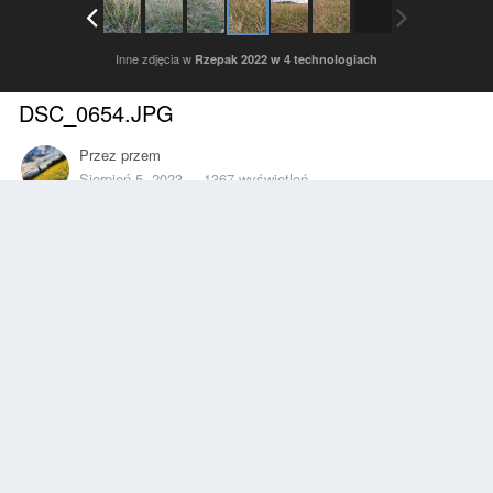
Inne zdjęcia w
Rzepak 2022 w 4 technologiach
DSC_0654.JPG
Przez
przem
Sierpień 5, 2023
1367 wyświetleń
Znajdź inne zdjęcia dodane przez tego użytkownika
Zgłoś
Obserwujący
0
Z ALBUMU
Rzepak 2022 w 4 technologiach