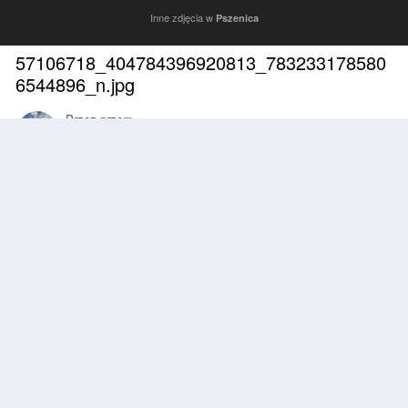
Inne zdjęcia w
Pszenica
57106718_404784396920813_783233178580
6544896_n.jpg
Przez
przem
Kwiecień 8, 2019
2277 wyświetleń
Znajdź inne zdjęcia dodane przez tego użytkownika
Zgłoś
Obserwujący
0
Z ALBUMU
Pszenica