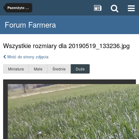
Pszenżyto Meloman
Forum Farmera
Wszystkie rozmiary dla 20190519_133236.jpg
Wróć do strony zdjęcia
Miniatura
Małe
Średnie
Duże