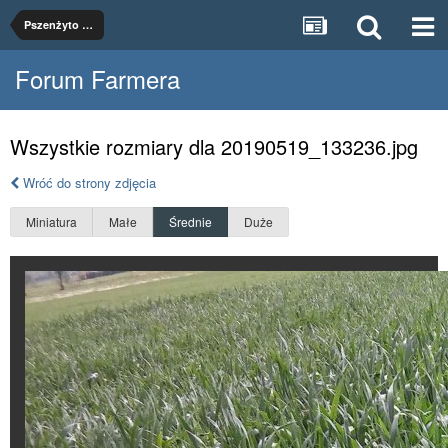
Pszenżyto Meloman
Forum Farmera
Wszystkie rozmiary dla 20190519_133236.jpg
Wróć do strony zdjęcia
Miniatura
Małe
Średnie
Duże