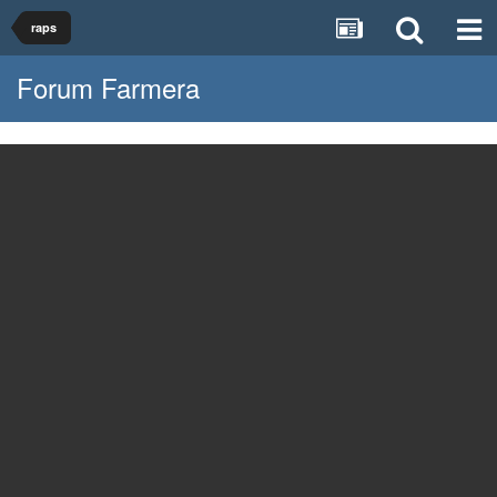
raps
Forum Farmera