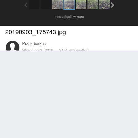
Inne zdjęcia w
raps
20190903_175743.jpg
Przez
barkas
Wrzesień 3, 2019
2151 wyświetleń
Znajdź inne zdjęcia dodane przez tego użytkownika
Zgłoś
Obserwujący
0
Z ALBUMU
raps