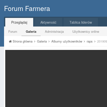
Forum Farmera
Przeglądaj
Aktywność
Tablica liderów
Forum
Galeria
Administracja
Użytkownicy online
Strona główna
Galeria
Albumy użytkowników
raps
201909