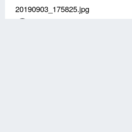
20190903_175825.jpg
Przez
barkas
Wrzesień 3, 2019
2164 wyświetleń
Znajdź inne zdjęc
Zgłoś
0 komentarzy
Brak komentarzy do wyświetlenia.