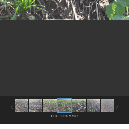
Inne zdjęcia w
raps