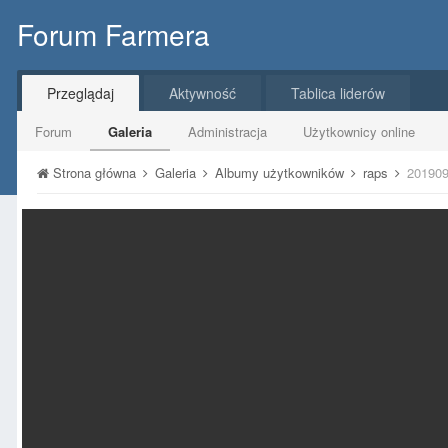
Forum Farmera
Przeglądaj
Aktywność
Tablica liderów
Forum
Galeria
Administracja
Użytkownicy online
Strona główna
Galeria
Albumy użytkowników
raps
201909