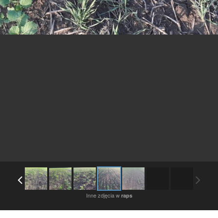
Inne zdjęcia w
raps