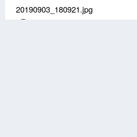
20190903_180921.jpg
Przez
barkas
Wrzesień 3, 2019
2169 wyświetleń
Znajdź inne zdjęc
Zgłoś
0 komentarzy
Brak komentarzy do wyświetlenia.