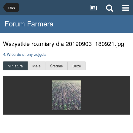
raps
Forum Farmera
Wszystkie rozmiary dla 20190903_180921.jpg
Wróć do strony zdjęcia
Miniatura
Małe
Średnie
Duże