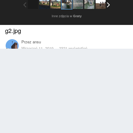
Inne zdjęcia w
Graty
g2.jpg
Przez
ansu
Wrzesień 11, 2019
2321 wyświetleń
Znajdź inne zdjęcia dodane przez tego użytkownika
Zgłoś
Obserwujący
0
Z ALBUMU
Graty