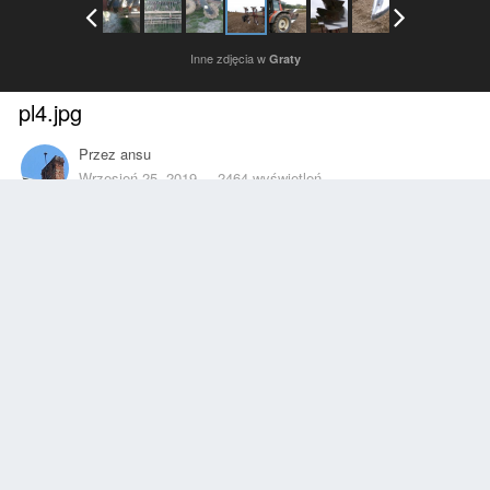
Inne zdjęcia w
Graty
pl4.jpg
Przez
ansu
Wrzesień 25, 2019
2464 wyświetleń
Znajdź inne zdjęcia dodane przez tego użytkownika
Zgłoś
Obserwujący
0
Z ALBUMU
Graty