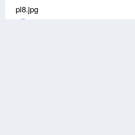
pl8.jpg
Przez
ansu
Wrzesień 25, 2019
2563 wyświetleń
Znajdź inne zdję
Zgłoś
0 komentarzy
Brak komentarzy do wyświetlenia.