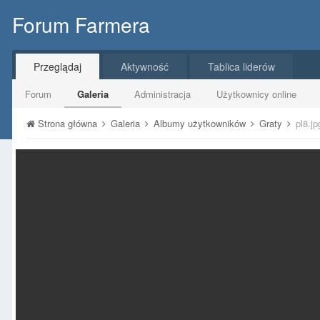
Forum Farmera
Przeglądaj
Aktywność
Tablica liderów
Forum
Galeria
Administracja
Użytkownicy online
Strona główna
Galeria
Albumy użytkowników
Graty
pl8.jp