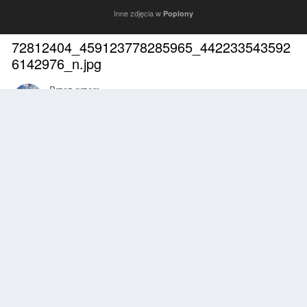
Inne zdjęcia w
Poplony
72812404_459123778285965_442233543592
6142976_n.jpg
Przez
przem
Październik 25, 2019
2326 wyświetleń
Znajdź inne zdjęcia dodane przez tego użytkownika
Zgłoś
Obserwujący
1
Z ALBUMU
Poplony