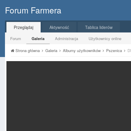
Forum Farmera
Przeglądaj
Aktywność
Tablica liderów
Forum
Galeria
Administracja
Użytkownicy online
Strona główna
Galeria
Albumy użytkowników
Pszenica
D