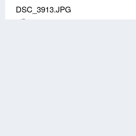
DSC_3913.JPG
Przez
przem
Styczeń 1, 2020
2331 wyświetleń
Znajdź inne zdjęci
Zgłoś
0 komentarzy
Brak komentarzy do wyświetlenia.