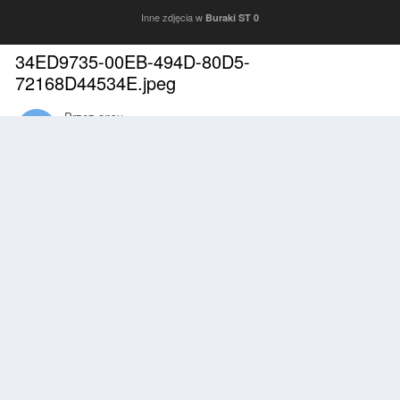
Inne zdjęcia w
Buraki ST 0
34ED9735-00EB-494D-80D5-
72168D44534E.jpeg
Przez
ansu
Kwiecień 29, 2020
2079 wyświetleń
Znajdź inne zdjęcia dodane przez tego użytkownika
Zgłoś
Obserwujący
0
Z ALBUMU
Buraki ST 0