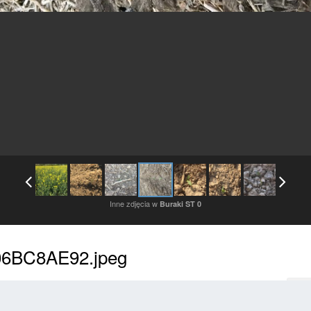
Inne zdjęcia w
Buraki ST 0
6BC8AE92.jpeg
Zaloguj się, aby obserwować
Ob
dane przez tego użytkownika