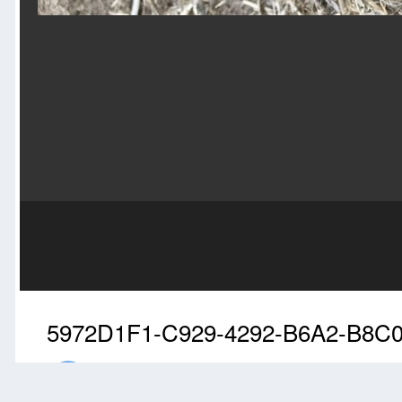
5972D1F1-C929-4292-B6A2-B8C0
Przez
ansu
Maj 3, 2020
1970 wyświetleń
Znajdź inne zdjęcia do