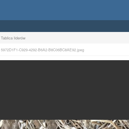
Tablica liderów
5972D1F1-C929-4292-B6A2-B8C06BC8AE92.jpeg