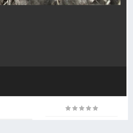
serwujący
0
Z ALBUMU
Buraki ST 0