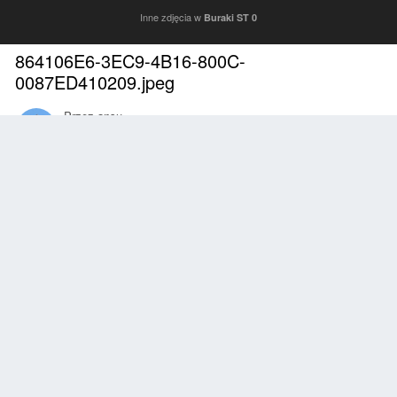
Inne zdjęcia w
Buraki ST 0
864106E6-3EC9-4B16-800C-
0087ED410209.jpeg
Przez
ansu
Maj 3, 2020
1896 wyświetleń
Znajdź inne zdjęcia dodane przez tego użytkownika
Zgłoś
Obserwujący
0
Z ALBUMU
Buraki ST 0