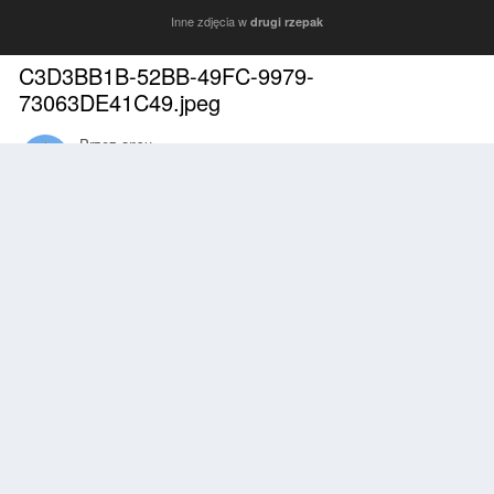
Inne zdjęcia w
drugi rzepak
C3D3BB1B-52BB-49FC-9979-
73063DE41C49.jpeg
Przez
ansu
Maj 11, 2020
2041 wyświetleń
Znajdź inne zdjęcia dodane przez tego użytkownika
Zgłoś
Obserwujący
0
Z ALBUMU
drugi rzepak