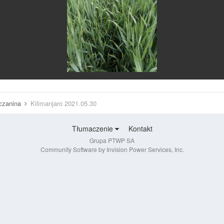
uczanina
Kilimanjaro 2021.05.30
Tłumaczenie
Kontakt
Grupa PTWP SA
Community Software by Invision Power Services, Inc.