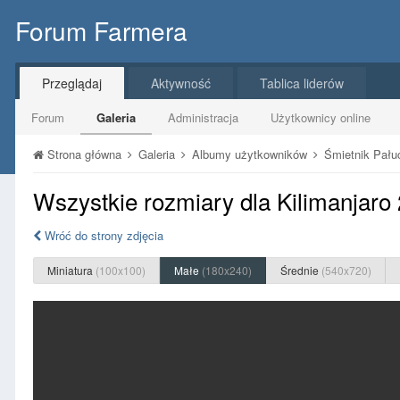
Forum Farmera
Przeglądaj
Aktywność
Tablica liderów
Forum
Galeria
Administracja
Użytkownicy online
Strona główna
Galeria
Albumy użytkowników
Śmietnik Pał
Wszystkie rozmiary dla Kilimanjaro
Wróć do strony zdjęcia
Miniatura
(100x100)
Małe
(180x240)
Średnie
(540x720)