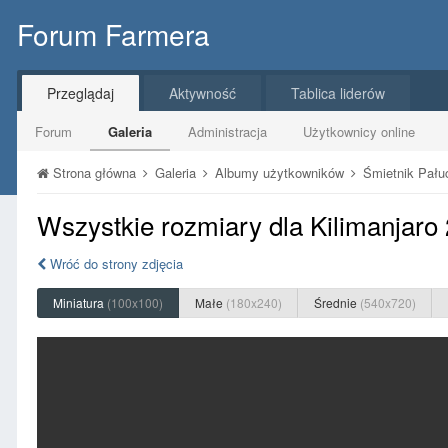
Forum Farmera
Przeglądaj
Aktywność
Tablica liderów
Forum
Galeria
Administracja
Użytkownicy online
Strona główna
Galeria
Albumy użytkowników
Śmietnik Pał
Wszystkie rozmiary dla Kilimanjaro
Wróć do strony zdjęcia
Miniatura
(100x100)
Małe
(180x240)
Średnie
(540x720)