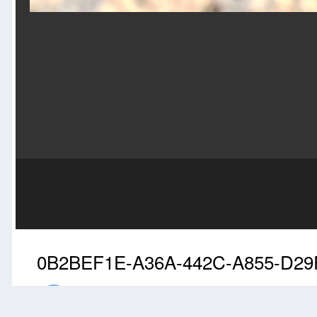
0B2BEF1E-A36A-442C-A855-D29
Przez
ansu
Wrzesień 10, 2021
1796 wyświetleń
Znajdź inne zdję