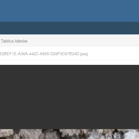
Tablica liderów
B2BEF1E-A36A-442C-A855-D29F5C67B24D.jpeg