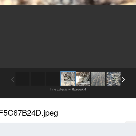
Inne zdjęcia w
Rzepak 4
F5C67B24D.jpeg
Zaloguj się, aby obserwować
Ob
cia dodane przez tego użytkownika