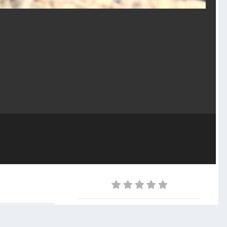
serwujący
0
Z ALBUMU
Rzepak 4