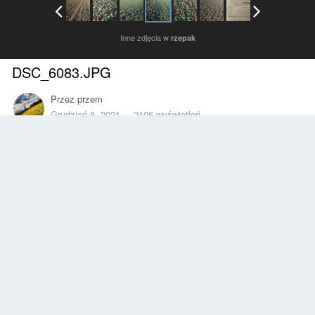
Inne zdjęcia w
rzepak
DSC_6083.JPG
Przez
przem
Grudzień 8, 2021
2106 wyświetleń
Znajdź inne zdjęcia dodane przez tego użytkownika
Zgłoś
Obserwujący
0
Z ALBUMU
rzepak