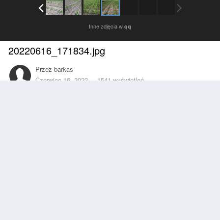
Inne zdjęcia w
qq
20220616_171834.jpg
Przez
barkas
Czerwiec 16, 2022
1541 wyświetleń
Znajdź inne zdjęcia dodane przez tego użytkownika
Zgłoś
Obserwujący
0
Z ALBUMU
qq