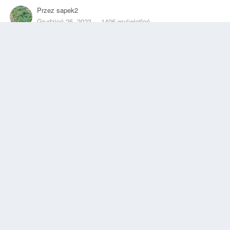
Przez
sapek2
Grudzień 25, 2023
1406 wyświetleń
Znajdź inne zdjęcia dodane przez tego użytkownika
Zgłoś
Obserwujący
0
INFORMACJE O ZDJĘCIU
Zrobione z myPhone Hammer_Energy_2
3,8 mm
29992/1000000
f/2.0
f
122
ISO
Wyświetl informacje EXIF o wszystkich zdjęciach
0 komentarzy