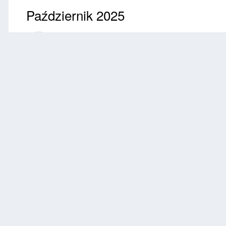
Październik 2025
Przez
ikcomas
Wrzesień 22, 2025
978 wyświetleń
Znajdź inne zdjęc
Zgłoś
0 komentarzy
Brak komentarzy do wyświetlenia.