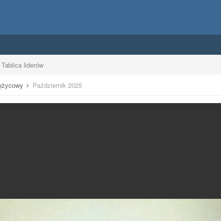
Tablica liderów
iężycowy
Październik 2025