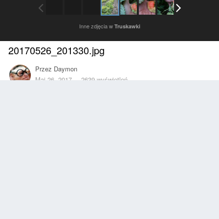
Inne zdjęcia w
Truskawki
20170526_201330.jpg
Przez
Daymon
Maj 26, 2017
2639 wyświetleń
Znajdź inne zdjęcia dodane przez tego użytkownika
Zgłoś
Obserwujący
0
Z ALBUMU
Truskawki