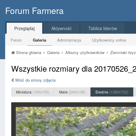
Forum Farmera
Przeglądaj
Aktywność
Tablica liderów
Forum
Galeria
Administracja
Użytkownicy online
Strona główna
Galeria
Albumy użytkowników
Ziemniaki bry
Wszystkie rozmiary dla 20170526_
Wróć do strony zdjęcia
Miniatura
(100x100)
Małe
(240x136)
Średnie
(1280x722)