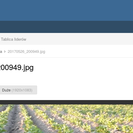
Tablica liderów
za
20170526_200949.jpg
200949.jpg
Duże
(1920x1083)