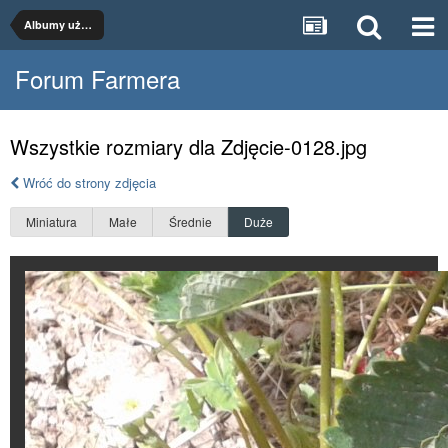
Albumy użytkowników
Forum Farmera
Wszystkie rozmiary dla Zdjęcie-0128.jpg
Wróć do strony zdjęcia
Miniatura
Małe
Średnie
Duże