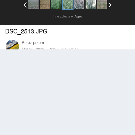
Inne zdjęcia w
Agro
DSC_2513.JPG
Przez
przem
Maj 20, 2018
2127 wyświetleń
Znajdź inne zdjęcia dodane przez tego użytkownika
Zgłoś
Obserwujący
0
Z ALBUMU
Agro