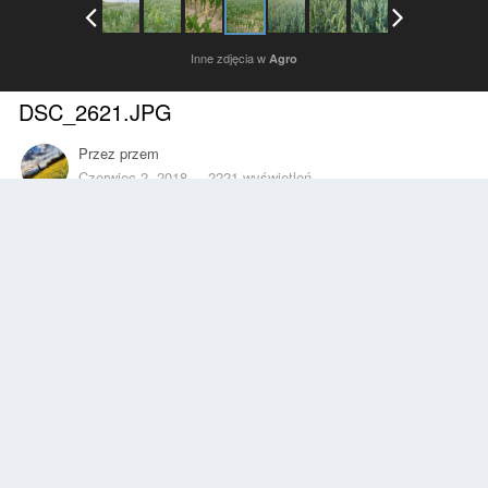
Inne zdjęcia w
Agro
DSC_2621.JPG
Przez
przem
Czerwiec 2, 2018
2221 wyświetleń
Znajdź inne zdjęcia dodane przez tego użytkownika
Zgłoś
Obserwujący
1
Z ALBUMU
Agro