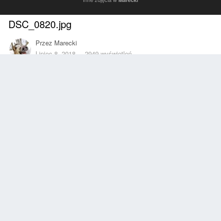
DSC_0820.jpg
Przez
Marecki
Lipiec 8, 2018
2949 wyświetleń
Znajdź inne zdjęcia dodane przez tego użytkownika
Zgłoś
Obserwujący
0
Z ALBUMU
Marecki
50 zdjęć
10 komentarzy
INFORMACJE O ZDJĘCIU
Zrobione z SONY C2105