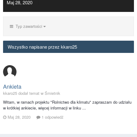
Maj 28, 2020
Typ zawartości
Wszystko napisane przez kkaro25
Ankieta
kkaro25 dodał temat w
Śmietnik
Witam, w ramach projektu "Rolnictwo dla klimatu" zapraszam do udziału
w krótkiej ankiecie, więcej informacji w linku ...
Maj 28, 2020
1 odpowiedź